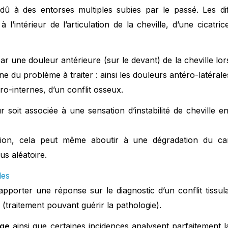
 dû à des entorses multiples subies par le passé. Les di
à l’intérieur de l’articulation de la cheville, d’une cicat
ar une douleur antérieure (sur le devant) de la cheville lors 
ine du problème à traiter : ainsi les douleurs antéro-latéral
éro-internes, d’un conflit osseux.
r soit associée à une sensation d’instabilité de cheville en
ion, cela peut même aboutir à une dégradation du cart
us aléatoire.
les
pporter une réponse sur le diagnostic d’un conflit tissul
 (traitement pouvant guérir la pathologie).
rge
ainsi que certaines incidences analysent parfaitement 