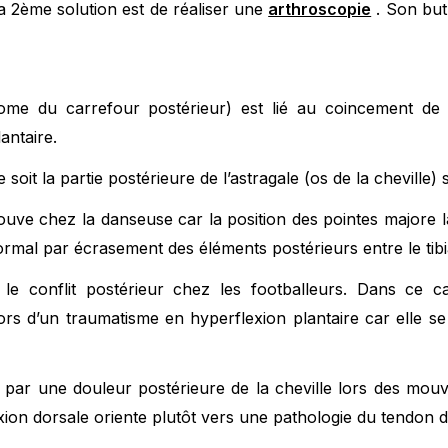
la 2ème solution est de réaliser une
arthroscopie
. Son but 
me du carrefour postérieur) est lié au coincement de t
lantaire.
oit la partie postérieure de l’astragale (os de la cheville) s
ouve chez la danseuse car la position des pointes majore l
mal par écrasement des éléments postérieurs entre le tibia 
e conflit postérieur chez les footballeurs. Dans ce cas
 lors d’un traumatisme en hyperflexion plantaire car elle s
e par une douleur postérieure de la cheville lors des mouv
ion dorsale oriente plutôt vers une pathologie du tendon d’