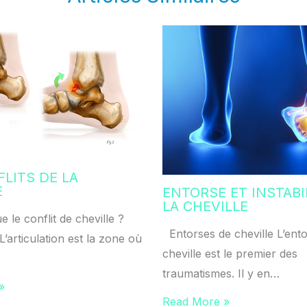
FLITS DE LA
E
ENTORSE ET INSTABI
LA CHEVILLE
e le conflit de cheville ?
Entorses de cheville L’ent
L’articulation est la zone où
cheville est le premier des
traumatismes. Il y en…
»
Read More »