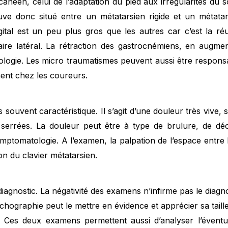
canéen, celui de l’adaptation du pied aux irrégularités du so
ouve donc situé entre un métatarsien rigide et un métat
digital est un peu plus gros que les autres car c’est la r
aire latéral. La rétraction des gastrocnémiens, en augmen
athologie. Les micro traumatismes peuvent aussi être respon
ent chez les coureurs.
s souvent caractéristique. Il s’agit d’une douleur très vive
errées. La douleur peut être à type de brulure, de déch
ptomatologie. A l’examen, la palpation de l’espace entre 
on du clavier métatarsien.
e diagnostic. La négativité des examens n’infirme pas le diagno
hographie peut le mettre en évidence et apprécier sa taille
. Ces deux examens permettent aussi d’analyser l’éventu