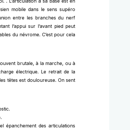
l. . L’articulation à sa base est en
arsien mobile dans le sens supéro
éunion entre les branches du nerf
tant l’appui sur l’avant pied peut
sables du névrome. C’est pour cela
, souvent brutale, à la marche, ou à
arge électrique. Le retrait de la
les têtes est douloureuse. On sent
stic.
.
el épanchement des articulations